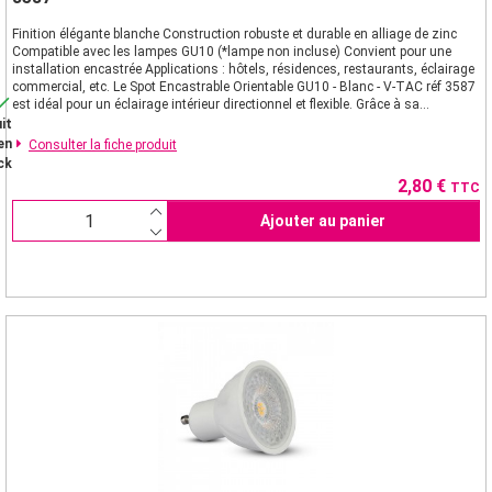
Finition élégante blanche Construction robuste et durable en alliage de zinc
Compatible avec les lampes GU10 (*lampe non incluse) Convient pour une
installation encastrée Applications : hôtels, résidences, restaurants, éclairage
commercial, etc. Le Spot Encastrable Orientable GU10 - Blanc - V-TAC réf 3587

est idéal pour un éclairage intérieur directionnel et flexible. Grâce à sa...
it
en
Consulter la fiche produit
ck
Prix
2,80 €
TTC
Ajouter au panier