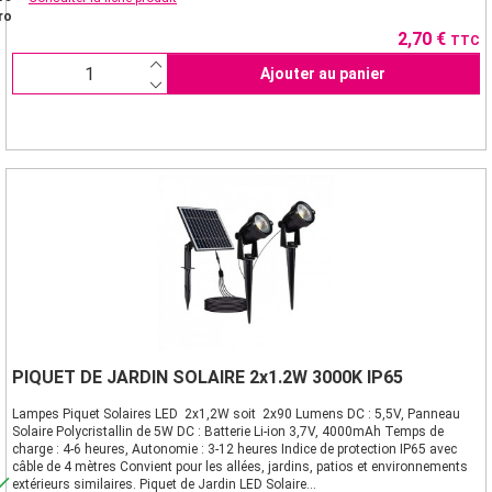
ro
Prix
2,70 €
TTC
Ajouter au panier
PIQUET DE JARDIN SOLAIRE 2x1.2W 3000K IP65
Lampes Piquet Solaires LED 2x1,2W soit 2x90 Lumens DC : 5,5V, Panneau
Solaire Polycristallin de 5W DC : Batterie Li-ion 3,7V, 4000mAh Temps de
charge : 4-6 heures, Autonomie : 3-12 heures Indice de protection IP65 avec
câble de 4 mètres Convient pour les allées, jardins, patios et environnements

extérieurs similaires. Piquet de Jardin LED Solaire...