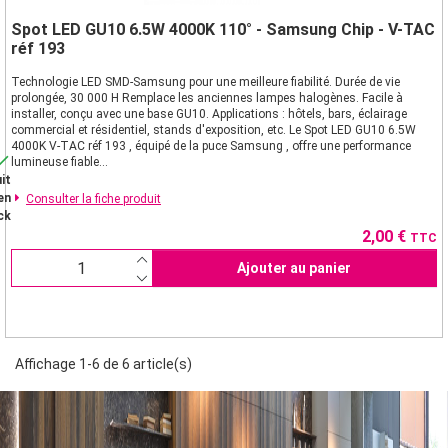
Spot LED GU10 6.5W 4000K 110° - Samsung Chip - V-TAC
réf 193
Technologie LED SMD-Samsung pour une meilleure fiabilité. Durée de vie
prolongée, 30 000 H Remplace les anciennes lampes halogènes. Facile à
installer, conçu avec une base GU10. Applications : hôtels, bars, éclairage
commercial et résidentiel, stands d'exposition, etc. Le Spot LED GU10 6.5W
4000K V-TAC réf 193 , équipé de la puce Samsung , offre une performance

lumineuse fiable...
it
en
Consulter la fiche produit
ck
Prix
2,00 €
TTC
Ajouter au panier
Affichage 1-6 de 6 article(s)