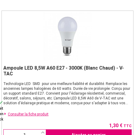
Ampoule LED 8,5W A60 E27 - 3000K (Blanc Chaud) - V-
TAC
Technologie LED SMD pour une meilleure fiabilité et durabilité. Remplace les
anciennes lampes halogènes de 60 watts. Durée de vie prolongée. Conçu pour
un support standard E27. Convient pour l'éclairage résidentiel, commercial,
décoratif, salons, séjours, etc. L’ampoule LED 8,5W A60 de V-TAC est une

solution d'éclairage pratique et moderne, conçue pour s'adapter à tous vos...
it
en
Consulter la fiche produit
ck
Prix
1,30 €
TTC
Ajouter au panier